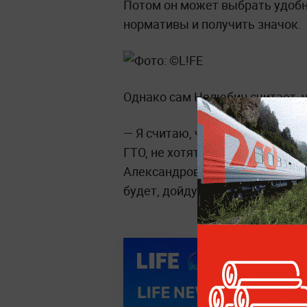
Потом он может выбрать удобно
нормативы и получить значок.
Однако сам Нелюбин считает, 
— Я считаю, что наши чиновник
ГТО, не хотят заниматься пенс
Александрович. — Но я всё ра
будет, дойду до губернатора и 