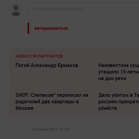
Авторизоваться
НОВОСТИ ПАРТНЕРОВ
Погиб Александр Ермаков
Неизвестное су
утащило 15-летн
на дно реки
SHOT: Слепаков* переписал на
Дело убитых в Т
родителей две квартиры в
россиян прекрат
Москве
убийств
2 ноября 2016, 11:35