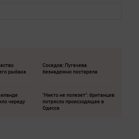
щество
Соседов: Пугачева
его рыбака
безнадежно постарела
аиланде
"Никто не полезет": британцев
ило череду
потрясло происходящее в
Одессе