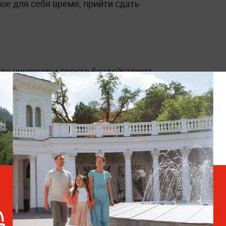
е для себя время, прийти сдать
что чиновники просто бездействуют.
и, несмотря на указ президента о сдачах
ионерами, — считает Александр
вно планирую сдать нормативы. Если нужно
президента.