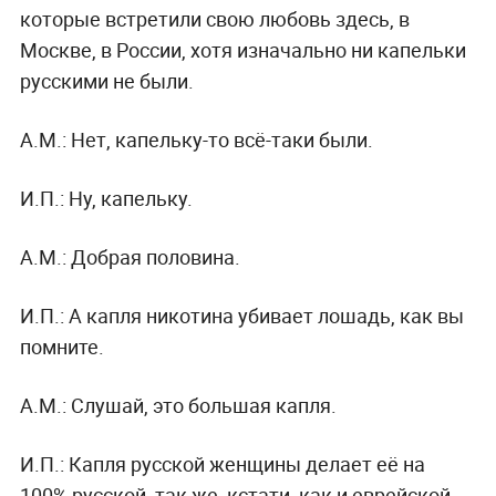
которые встретили свою любовь здесь, в
Москве, в России, хотя изначально ни капельки
русскими не были.
А.М.:
Нет, капельку-то всё-таки были.
И.П.:
Ну, капельку.
А.М.:
Добрая половина.
И.П.:
А капля никотина убивает лошадь, как вы
помните.
А.М.:
Слушай, это большая капля.
И.П.:
Капля русской женщины делает её на
100% русской, так же, кстати, как и еврейской.