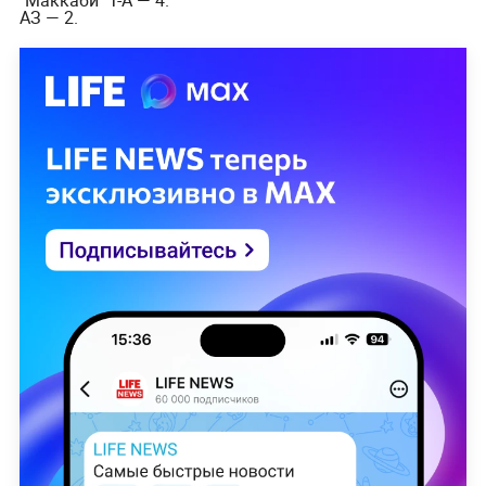
"Маккаби" Т-А — 4.
АЗ — 2.