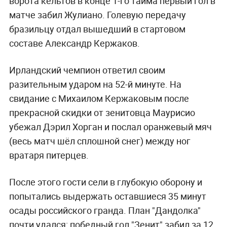
ворота кельтов в конце 1-го тайма первый гол в
матче забил Жулиано. Голевую передачу
бразильцу отдал вышедший в стартовом
составе Александр Кержаков.
Ирландский чемпион ответил своим
разительным ударом на 52-й минуте. На
свидание с Михаилом Кержаковым после
прекрасной скидки от зенитовца Маурисио
убежал Дэрил Хорган и послал оранжевый мяч
(весь матч шёл сплошной снег) между ног
вратаря питерцев.
После этого гости сели в глубокую оборону и
попытались выдержать оставшиеся 35 минут
осады российского гранда. План "Дандолка"
почти удался: победный гол "Зенит" забил за 12