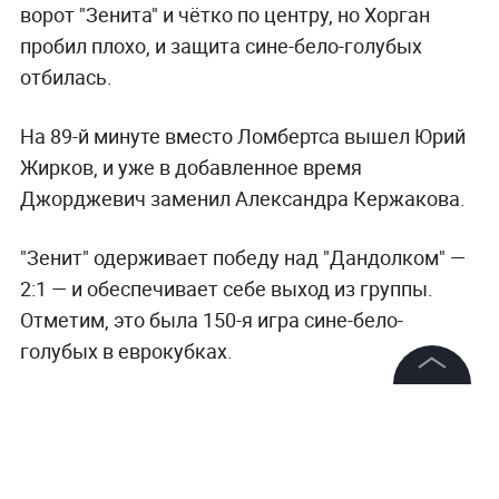
ворот "Зенита" и чётко по центру, но Хорган
пробил плохо, и защита сине-бело-голубых
отбилась.
На 89-й минуте вместо Ломбертса вышел Юрий
Жирков, и уже в добавленное время
Джорджевич заменил Александра Кержакова.
"Зенит" одерживает победу над "Дандолком" —
2:1 — и обеспечивает себе выход из группы.
Отметим, это была 150-я игра сине-бело-
голубых в еврокубках.
Следующий матч "Зенит" проведёт в
©
2026
News Media Holding.
Все права защищены
воскресенье в Грозном в рамках 13-го тура
российской футбольной Премьер-лиги против