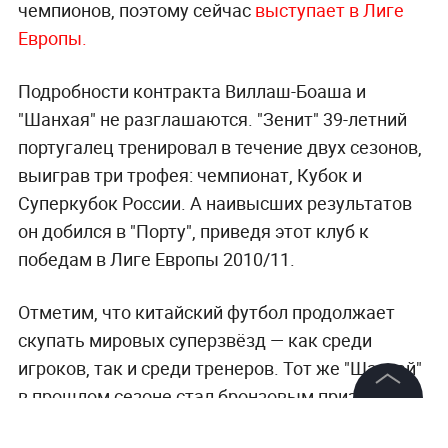
чемпионов, поэтому сейчас
выступает в Лиге
Европы.
Подробности контракта Виллаш-Боаша и
"Шанхая" не разглашаются. "Зенит" 39-летний
португалец тренировал в течение двух сезонов,
выиграв три трофея: чемпионат, Кубок и
Суперкубок России. А наивысших результатов
он добился в "Порту", приведя этот клуб к
победам в Лиге Европы 2010/11.
Отметим, что китайский футбол продолжает
скупать мировых суперзвёзд — как среди
игроков, так и среди тренеров. Тот же "Шанхай"
в прошлом сезоне стал бронзовым призёром
местной лиги под началом великого Свена
©
2026
News Media Holding.
Все права защищены