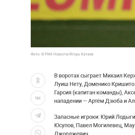
Фото: © РИА Новости/Игорь Катаев
В воротах сыграет Михаил Кер
Луиш Нету, Доменико Кришито 
Гарсия (капитан команды), Акс
нападении — Артём Дзюба и Ал
Запасные игроки: Юрий Лодыгин
Юсупов, Павел Могилевец, Мау
Джорджевич.