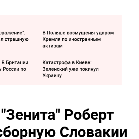
сражение".
В Польше возмущены ударом
ыл страшную
Кремля по иностранным
активам
" В Британии
Катастрофа в Киеве:
у России по
Зеленский уже покинул
Украину
"Зенита" Роберт
сборную Словакии