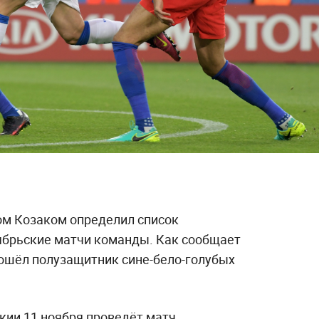
ном Козаком определил список
ябрьские матчи команды. Как сообщает
 вошёл полузащитник сине-бело-голубых
кии 11 ноября проведёт матч