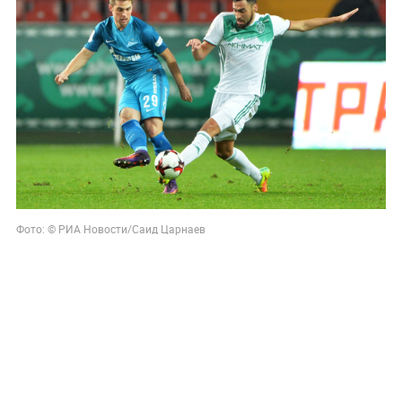
Фото: © РИА Новости/Саид Царнаев