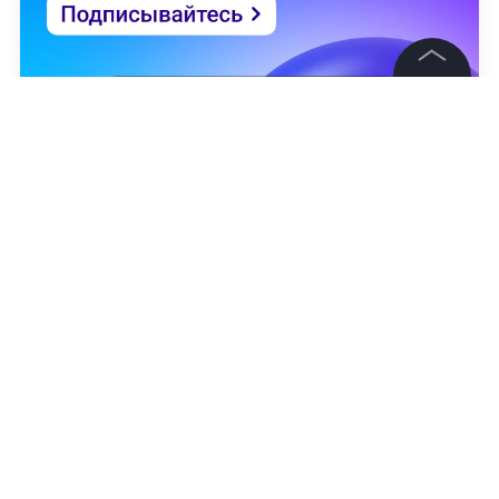
©
2026
News Media Holding.
Все права защищены
Информация
Контакты
Редакция
Правовая информация
Политика обработки персональных данных
Александр Спирин
Партнерам
RSS
Жанры и форматы