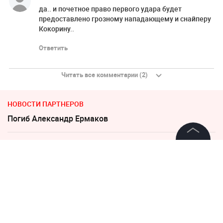
да.. и почетное право первого удара будет
предоставлено грозному нападающему и снайперу
Кокорину..
Ответить
Читать все комментарии (2)
НОВОСТИ ПАРТНЕРОВ
Погиб Александр Ермаков
Песков: СВО может завершиться в ближайшие часы
©
2026
News Media Holding.
Все права защищены
Соседов: Пугачева безнадежно постарела
"Пока Киев горел". Раскрыто состояние Зеленского
Информация
после удара РФ
Контакты