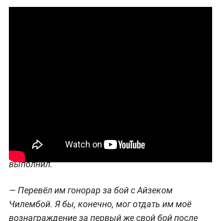
Трагическая история случилась 5 декабря 2011
года во время боя за пояс чемпиона Азии в
полутяжёлом весе (до 79,5 кг) по версии WBC. В
7-м раунде Симаков потерял сознание на ринге,
впал в кому, а через три дня, не приходя в
сознание, умер.
Ковалёв пообещал, что первый же свой
серьёзный гонорар отправит родителям
погибшего боксёра. И сегодня в интервью
изданию "Спорт-экспресс" заявил, что обещание
выполнил.
— Перевёл им гонорар за бой с Айзеком
Чилембой. Я бы, конечно, мог отдать им моё
вознаграждение за первый же свой бой после