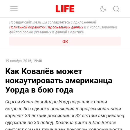
Посещая сайт life.ru, Вы соглашаетесь с приложенной
Политикой обработки Персональных данных
и с использованием
файлов cookie, указанных в данной Политике.
ОК
19 ноября 2016, 19:40
Как Ковалёв может
нокаутировать американца
Уорда в бою года
Сергей Ковалёв и Андре Уорд подошли к очной
встрече без единого поражения в профессиональной
карьере: 33-летний россиянин и 32-летний американец
одержали по 30 побед. Хозяина ринга в Лас-Вегасе
считают самым техничным боксёром современности,