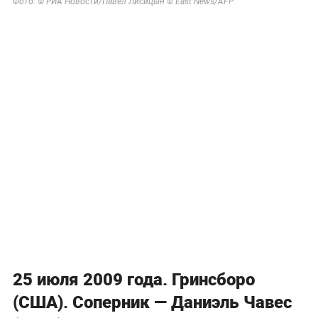
Фото: © РИА Новости/Павел Лисицын © East News/AFP
25 июля 2009 года. Гринсборо
(США). Соперник — Даниэль Чавес