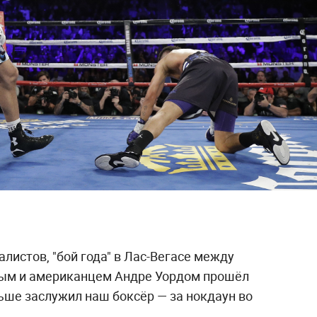
истов, "бой года" в Лас-Вегасе между
ым и американцем Андре Уордом прошёл
льше заслужил наш боксёр — за нокдаун во