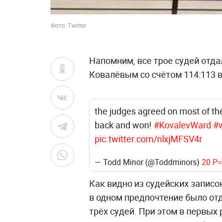
Фото: Twitter
Напомним, все трое судей отда
Ковалёвым со счётом 114:113 в
the judges agreed on most of th
back and won!
#KovalevWard
#
pic.twitter.com/nlxjMFSV4r
— Todd Minor (@Toddminors)
20 P
Как видно из судейских записо
в одном предпочтение было отд
трёх судей. При этом в первых