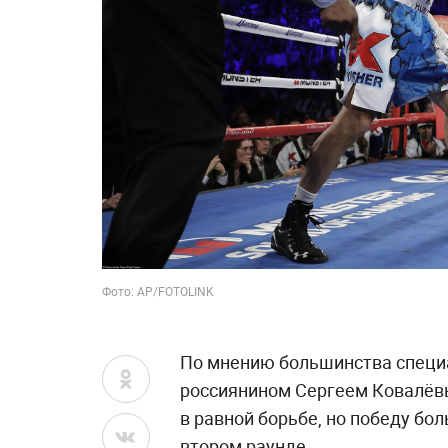
Фото:
AP/FOTOLINK
По мнению большинства специал
россиянином Сергеем Ковалёв
в равной борьбе, но победу бо
втором раунде.