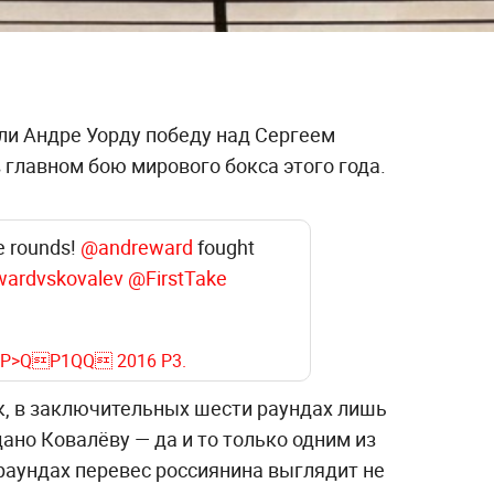
ли Андре Уорду победу над Сергеем
 главном бою мирового бокса этого года.
e rounds!
@andreward
fought
wardvskovalev
@FirstTake
=P>QP1QQ 2016 P3.
к, в заключительных шести раундах лишь
ано Ковалёву — да и то только одним из
 раундах перевес россиянина выглядит не