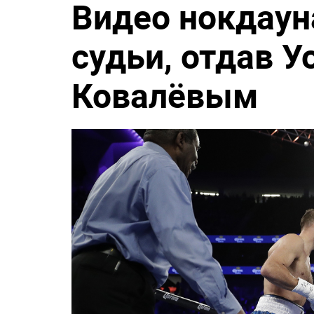
Видео нокдауна
судьи, отдав У
Ковалёвым