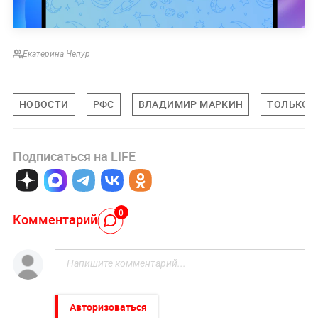
Екатерина Чепур
НОВОСТИ
РФС
ВЛАДИМИР МАРКИН
ТОЛЬКО Н
Подписаться на LIFE
0
Комментарий
Авторизоваться