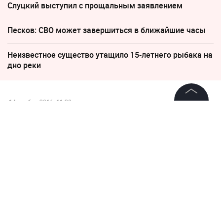
Слуцкий выступил с прощальным заявлением
Песков: СВО может завершиться в ближайшие часы
Неизвестное существо утащило 15-летнего рыбака на
дно реки
14 ноября 2016, 11:20
©
2026
News Media Holding.
Криминального авторитета
Все права защищены
Итальянца оставили под
стражей до 15 декабря
Информация
Контакты
Редакция
Правовая информация