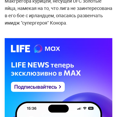
Макгрегора курицей, несущей UFC золотые
яйца, намекая на то, что лига не заинтересована
в его бое с ирландцем, опасаясь развенчать
имидж "супергероя" Конора.