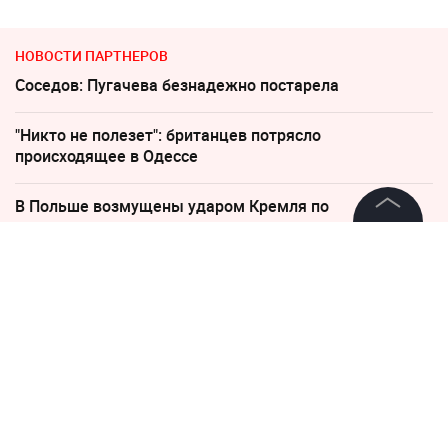
НОВОСТИ ПАРТНЕРОВ
Соседов: Пугачева безнадежно постарела
"Никто не полезет": британцев потрясло
происходящее в Одессе
В Польше возмущены ударом Кремля по
иностранным активам
©
2026
News Media Holding.
Все права защищены
"Какая наглость!" В Британии поразились удару
России по Киеву
Информация
"Придется нанести удар". На Западе высказались о
войне с Россией
Контакты
Редакция
По бежавшему из России Надеждину* нанесли новый
удар
Правовая информация