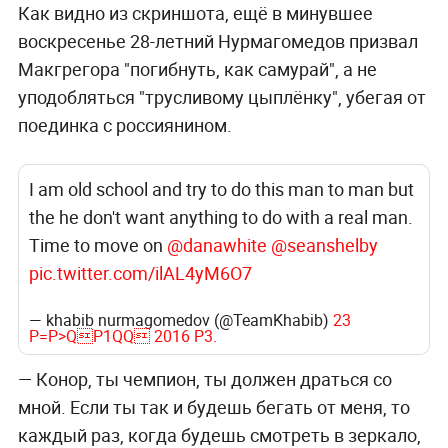
Как видно из скриншота, ещё в минувшее
воскресенье 28-летний Нурмагомедов призвал
Макгрегора "погибнуть, как самурай", а не
уподобляться "трусливому цыплёнку", убегая от
поединка с россиянином.
I am old school and try to do this man to man but
the he don't want anything to do with a real man.
Time to move on
@danawhite
@seanshelby
pic.twitter.com/ilAL4yM6O7
— khabib nurmagomedov (@TeamKhabib)
23
P=P>QP1QQ 2016 P3.
— Конор, ты чемпион, ты должен драться со
мной. Если ты так и будешь бегать от меня, то
каждый раз, когда будешь смотреть в зеркало,