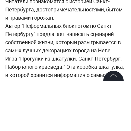
Читатели познакомятся с историей Санкт-
Петербурга, достопримечательностями, бытом
и нравами горожан.
Автор "Неформальных блокнотов по Санкт-
Петербургу" предлагает написать
сценарий
собственной жизни, который разыгрывается в
самых лучших декорациях города на Неве.
Игра "Прогулки из шкатулки. Санкт-Петербург.
Набор юного краеведа." Эта коробка-шкатулка,
в которой хранится
информация о самых
известных достопримечательностях
©
2026
News Media Holding.
Петербурга, о
громная красочная карта города
Все права защищены
и
настольная игра.
Информация
Контакты