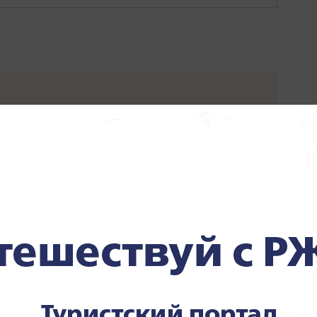
л с
Песков: СВО может
явлением
завершиться в ближайшие
часы
р Ермаков
"Пока Киев горел". Раскрыто
состояние Зеленского после
удара РФ
розовой астмы в