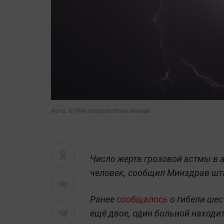
Фото: © РИА Новости/Иван Макеев
Число жертв грозовой астмы в
человек, сообщил Минздрав шт
Ранее
сообщалось
о гибели шес
ещё двое, один больной находи