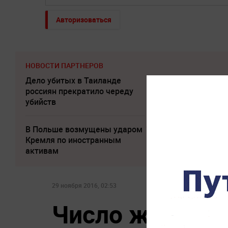
Авторизоваться
НОВОСТИ ПАРТНЕРОВ
Дело убитых в Таиланде
Слуцкий выступи
россиян прекратило череду
прощальным за
убийств
В Польше возмущены ударом
Погиб Александ
Кремля по иностранным
активам
29 ноября 2016, 02:53
Число жертв г