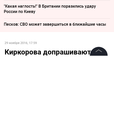
"Какая наглость!" В Британии поразились удару
России по Киеву
Песков: СВО может завершиться в ближайшие часы
29 ноября 2016, 17:59
Киркорова допрашивают
следователи ГСУ МВД
©
2026
News Media Holding.
Все права защищены
Информация
Контакты
Редакция
Правовая информация