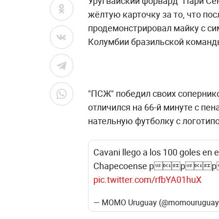
Уругвайский форвард "Пари Се
жёлтую карточку за то, что пос
продемонстрировал майку с си
Колумбии бразильской команд
"ПСЖ" победил своих сопернико
отличился на 66-й минуте с пен
нательную футболку с логотип
Cavani llego a los 100 goles en e
Chapecoense pp
pic.twitter.com/rfbYA01huX
— MOMO Uruguay (@momourugua