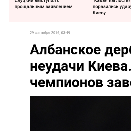
Слуцкий выступил с
"Какая наглость!
прощальным заявлением
поразились удар
Киеву
29 сентября 2016, 03:49
Албанское дер
неудачи Киева.
чемпионов за