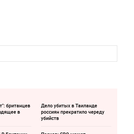
т": британцев
Дело убитых в Таиланде
одящее в
россиян прекратило череду
убийств