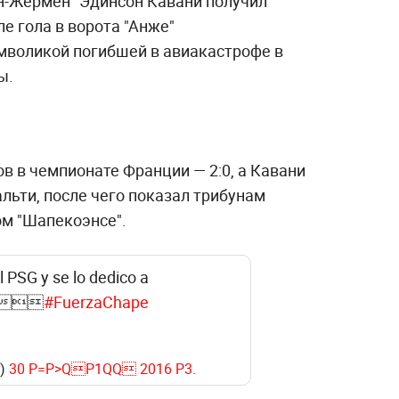
н-Жермен" Эдинсон Кавани получил
ле гола в ворота "Анже"
мволикой погибшей в авиакастрофе в
ы.
в в чемпионате Франции — 2:0, а Кавани
альти, после чего показал трибунам
ом "Шапекоэнсе".
l PSG y se lo dedico a
p
#FuerzaChape
y)
30 P=P>QP1QQ 2016 P3.