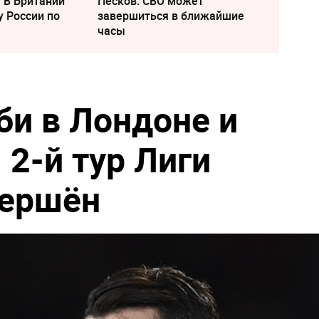
" В Британии
Песков: СВО может
у России по
завершиться в ближайшие
часы
би в Лондоне и
 2-й тур Лиги
вершён