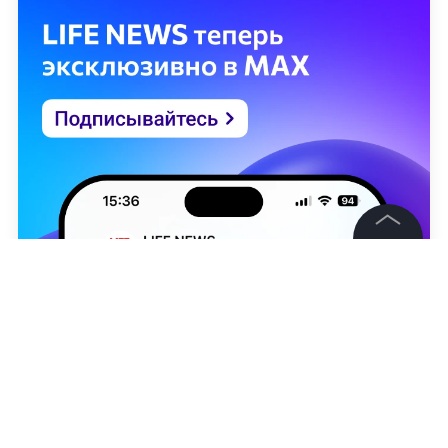
©
2026
News Media Holding.
Все права защищены
Информация
Контакты
Редакция
Элина Хетагурова