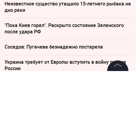
Неизвестное существо утащило 15-летнего рыбака на
дно реки
"Пока Киев горел". Раскрыто состояние Зеленского
после удара РФ
Соседов: Пугачева безнадежно постарела
Украина требует от Европы вступить в войну против
России
©
2026
News Media Holding.
Все права защищены
4 декабря 2016, 07:12
Переводчица Горбачёва:
Надеюсь, господин Трамп
Информация
повзрослел
Контакты
Редакция