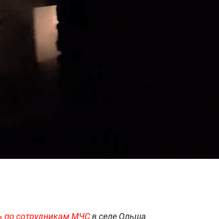
ь по сотрудникам МЧС
в
селе Ольша