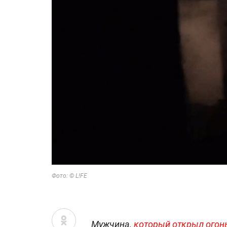
Фото: © L!FE
Мужчина,
который открыл огон