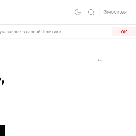
МОСКВА
 указанных в данной Политике.
ОК
,