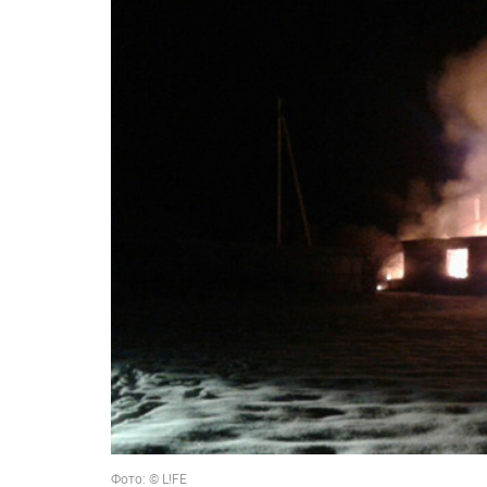
Фото: © L!FE