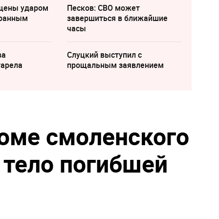
щены ударом
Песков: СВО может
транным
завершиться в ближайшие
часы
ва
Слуцкий выступил с
тарела
прощальным заявлением
оме смоленского
 тело погибшей