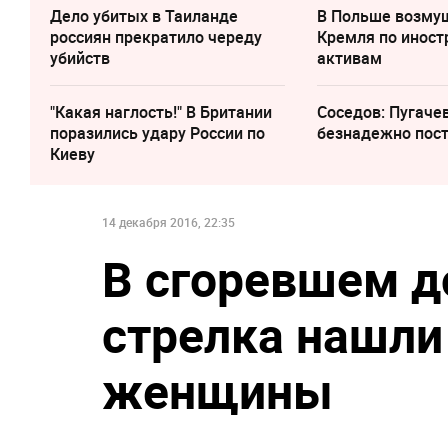
Дело убитых в Таиланде
В Польше возму
россиян прекратило череду
Кремля по инос
убийств
активам
"Какая наглость!" В Британии
Соседов: Пугаче
поразились удару России по
безнадежно пос
Киеву
14 декабря 2016, 22:35
В сгоревшем д
стрелка нашли
женщины