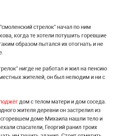
"смоленский стрелок" начал по ним
ова, когда те хотели потушить горевшие
 таким образом пытался их отогнать и не
е.
релок" нигде не работал и жил на пенсию
 местных жителей, он был нелюдим и ни с
поджёг
дом с телом матери и дом соседа.
дного жителя деревни он застрелил из
в сгоревшем доме Михаила нашли тело и
ехали спасатели, Георгий ранил троих
ать им тушить здания. Стоит отметить,