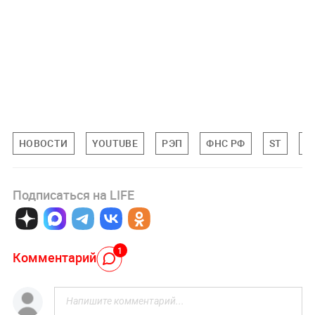
НОВОСТИ
YOUTUBE
РЭП
ФНС РФ
ST
Р
Подписаться на LIFE
1
Комментарий