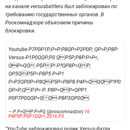
на канале versusbattleru был заблокирован по
требованию государственных органов. В
Роскомнадзоре объяснили причины
блокировки.
Youtube P7P0P1P;P>P:P8QP>P2P0P; QP>P;P8P:
Versus-P1P0QQP;P0 QP5P;P8P:P>P<,
QP>QQ P$PP! P?QP8P=QP;
QP5QP5P=P8P5 P>P1
P>P3QP0P=P8QP5P=P8P8 P4P>QQQP?P0
QP>P;Q P:P> P: P8P=QP>QP
P1
P0P7P0QQP=Q Q P8P3QP0Q.
— P P>QP:P>P
Q (@roscomnadzor)
16
P4P5P:P0P1QQ 2016 P3.
"YouTube заблокировал ролик Versus-батла