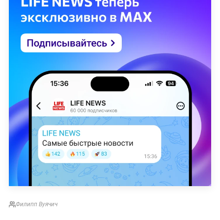
Филипп Вуячич