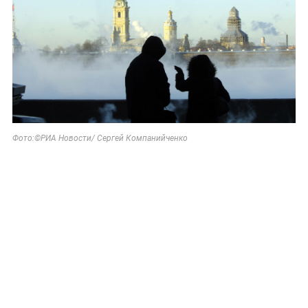
Фото:©РИА Новости/ Сергей Компанийченко