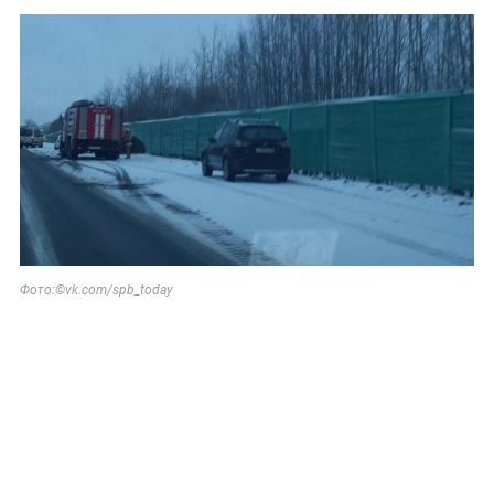
Фото:©vk.com/spb_today