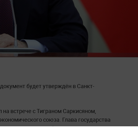
 документ будет утверждён в Санкт-
 на встрече с Тиграном Саркисяном,
экономического союза. Глава государства
 встретятся 26 декабря в Северной
 новый таможенный кодекс.