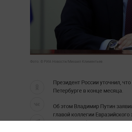
Фото: © РИА Новости/Михаил Климентьев
Президент России уточнил, что
Петербурге в конце месяца.
Об этом Владимир Путин заявил
главой коллегии Евразийского 
напомнил собеседнику, что они
столице, где будет утверждён