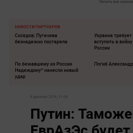
Читать все коммен
НОВОСТИ ПАРТНЕРОВ
Соседов: Пугачева
Украина требует
безнадежно постарела
вступить в войну
России
По бежавшему из России
Погиб Александ
Надеждину* нанесли новый
удар
8 декабря 2016, 11:08
Путин: Таможе
ЕврАзЭс будет