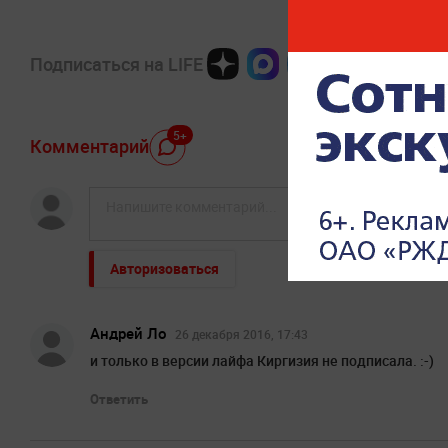
Подписаться на LIFE
5+
Комментарий
Авторизоваться
Андрей Ло
26 декабря 2016, 17:43
и только в версии лайфа Киргизия не подписала. :-)
Ответить