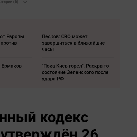
тарии (6)
 от Европы
Песков: СВО может
 против
завершиться в ближайшие
часы
р Ермаков
"Пока Киев горел". Раскрыто
состояние Зеленского после
удара РФ
нный кодекс
 утверждён 26