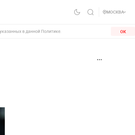
МОСКВА
 указанных в данной Политике.
ОК