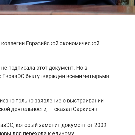
 коллегии Евразийской экономической
 не подписала этот документ. Но в
с ЕвразЭС был утверждён всеми четырьмя
писано только заявление о выстраивании
ой деятельности, — сказал Саркисян.
зЭС, который заменит документ от 2009
новы для перехода к единому