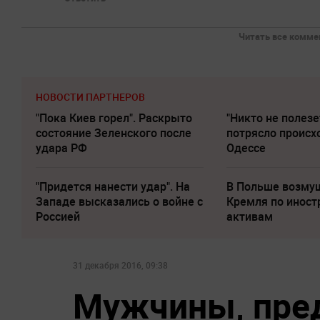
Читать все коммен
НОВОСТИ ПАРТНЕРОВ
"Пока Киев горел". Раскрыто
"Никто не полезе
состояние Зеленского после
потрясло происх
удара РФ
Одессе
"Придется нанести удар". На
В Польше возму
Западе высказались о войне с
Кремля по инос
Россией
активам
31 декабря 2016, 09:38
Мужчины, пре