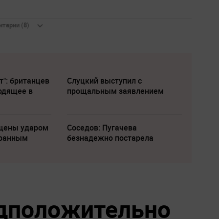
тарии (8)
т": британцев
Слуцкий выступил с
одящее в
прощальным заявлением
щены ударом
Соседов: Пугачева
транным
безнадежно постарела
дположительно