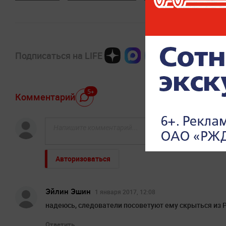
Подписаться на LIFE
5+
Комментарий
Авторизоваться
Эйлин Эшин
1 января 2017, 12:08
надеюсь, следователи посоветуют ему скрыться из 
Ответить