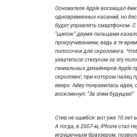
Основателя Apple восхищал ём
одновременных касаний, но бе
будет управлять смартфоном. 
"щипок" двумя пальцами казалс
прокручиванием, ведь в те вре
полосочки для скроллинга. Что
ухватиться стилусом за эту поло
гениальных дизайнеров Apple 
скроллинг, при котором палец п
вверх. Айву понравилась идея, о
воскликнул: "За этим будущее!"
Стив не ошибся: вот уже 10 ле
А тогда, в 2007-м, iPhone стал
игрушечным браузером, позвол