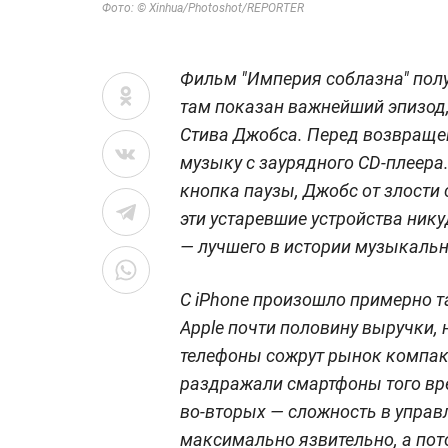
Фото: © Xinhua/Photoshot/REPORTER
Фильм "Империя соблазна" полу
там показан важнейший эпизод,
Стива Джобса. Перед возвращен
музыку с заурядного CD-плеера.
кнопка паузы, Джобс от злости 
эти устаревшие устройства нику
— лучшего в истории музыкальн
С iPhone произошло примерно та
Apple почти половину выручки,
телефоны сожрут рынок компак
раздражали смартфоны того вре
во-вторых — сложность в управ
максимально язвительно, а пото