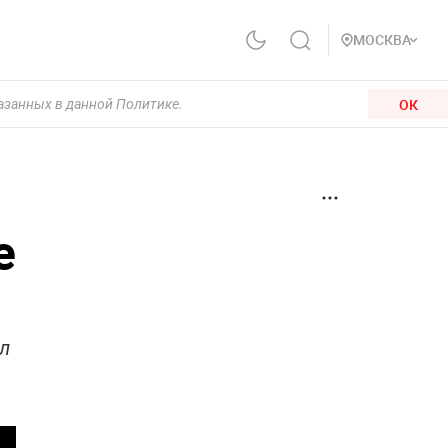
МОСКВА
ОК
казанных в данной Политике.
e
л