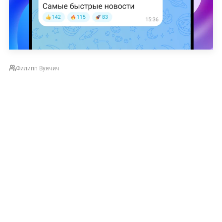
Филипп Вуячич