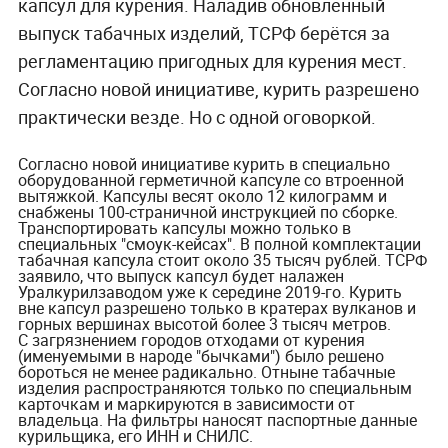
капсул для курения.
Наладив обновлённый
выпуск табачных изделий, ТСРФ берётся за
регламентацию пригодных для курения мест.
Согласно новой инициативе, курить разрешено
практически везде. Но с одной оговоркой.
Согласно новой инициативе курить в специально
оборудованной герметичной капсуле со втроенной
вытяжкой. Капсулы весят около 12 килограмм и
снабжены 100-страничной инструкцией по сборке.
Транспортировать капсулы можно только в
специальных "смоук-кейсах". В полной комплектации
табачная капсула стоит около 35 тысяч рублей. ТСРФ
заявило, что выпуск капсул будет налажен
Уралкурилзаводом уже к середине 2019-го. Курить
вне капсул разрешено только в кратерах вулканов и
горных вершинах высотой более 3 тысяч метров.
С загрязнением городов отходами от курения
(именуемыми в народе "бычками") было решено
бороться не менее радикально. Отныне табачные
изделия распространяются только по специальным
карточкам и маркируются в зависимости от
владельца. На фильтры наносят паспортные данные
курильщика, его ИНН и СНИЛС.