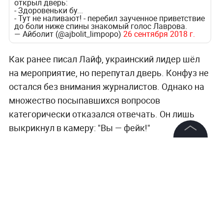
открыл дверь:
- Здоровеньки бу...
- Тут не наливают! - перебил заученное приветствие
до боли ниже спины знакомый голос Лаврова.
— Айболит (@ajbolit_limpopo)
26 сентября 2018 г.
Как ранее писал Лайф, украинский лидер шёл
на мероприятие, но перепутал дверь. Конфуз не
остался без внимания журналистов. Однако на
множество посыпавшихся вопросов
категорически отказался отвечать. Он лишь
выкрикнул в камеру: "Вы — фейк!"
©
2026
News Media Holding.
Все права защищены
Информация
Контакты