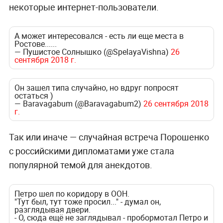
некоторые интернет-пользователи.
А может интересовался - есть ли еще места в
Ростове......
— Пушистое Солнышко (@SpelayaVishna)
26
сентября 2018 г.
Он зашел типа случайно, но вдруг попросят
остаться )
— Baravagabum (@Baravagabum2)
26 сентября 2018
г.
Так или иначе — случайная встреча Порошенко
с российскими дипломатами уже стала
популярной темой для анекдотов.
Петро шел по коридору в ООН.
"Тут был, тут тоже просил..." - думал он,
разглядывая двери.
- О, сюда ещё не заглядывал - пробормотал Петро и