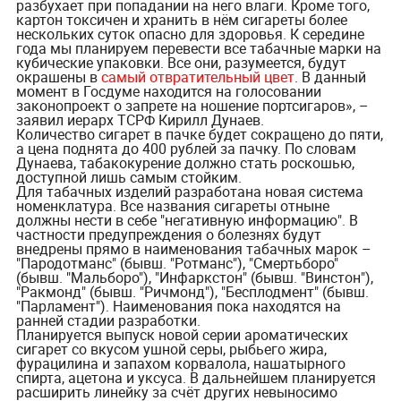
разбухает при попадании на него влаги. Кроме того,
картон токсичен и хранить в нём сигареты более
нескольких суток опасно для здоровья. К середине
года мы планируем перевести все табачные марки на
кубические упаковки. Все они, разумеется, будут
окрашены в
самый отвратительный цвет
. В данный
момент в Госдуме находится на голосовании
законопроект о запрете на ношение портсигаров», –
заявил иерарх ТСРФ Кирилл Дунаев.
Количество сигарет в пачке будет сокращено до пяти,
а цена поднята до 400 рублей за пачку. По словам
Дунаева, табакокурение должно стать роскошью,
доступной лишь самым стойким.
Для табачных изделий разработана новая система
номенклатура. Все названия сигареты отныне
должны нести в себе "негативную информацию". В
частности предупреждения о болезнях будут
внедрены прямо в наименования табачных марок –
"Пародотманс" (бывш. "Ротманс"), "Смертьборо"
(бывш. "Мальборо"), "Инфаркстон" (бывш. "Винстон"),
"Ракмонд" (бывш. "Ричмонд"), "Бесплодмент" (бывш.
"Парламент"). Наименования пока находятся на
ранней стадии разработки.
Планируется выпуск новой серии ароматических
сигарет со вкусом ушной серы, рыбьего жира,
фурацилина и запахом корвалола, нашатырного
спирта, ацетона и уксуса. В дальнейшем планируется
расширить линейку за счёт других невыносимо