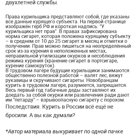
двухлетней службы.
Права курильщика представляют собой, где указаны
все данные курящего субъекта. На первой странице
изображён герб РФ и короткая надпись: "У
курильщика нет прав". В правах зафиксирована
норма сигарет, которая положена курящему субъекту
– в среднем от 10 до 25 сигарет в месяц и отметки о
получении. Прав можно лишиться на неопределённый
срок из-за курения в неположенных местах,
неправильной утилизации окурков и несоблюдения
режима курения (хранение сигарет в портсигаре,
курение самокруток).
В трудовом лагере будущие курильщики занимаются
общественно полезной работой – валят лес, вяжут
рукавицы и скручивают сигареты. Новобранцам
курить в трудовом лагере, разумеется, запрещается.
Весь первый год табачные деды заставляют их
доедать за собой окурки или развлечения ради дают
им "петарду" – взрывоопасную сигарету с порохом.
Последствия.
Курить в России всё ещё не
бросили. А вы как думали?
*Автор материала выкуривает по одной пачке