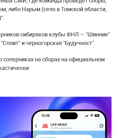
ичных СМИ, где команда проведёт сборы,
м, либо Нарым (село в Томской области,
)".
ерников сибиряков клубы ФНЛ — "Шинник"
 "Сплит" и черногорская "Будучност".
о соперниках на сборах на официальном
кастически: