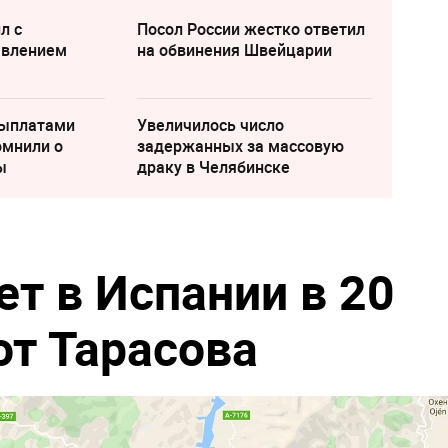
л с
Посол России жестко ответил
явлением
на обвинения Швейцарии
выплатами
Увеличилось число
омнили о
задержанных за массовую
ы
драку в Челябинске
т в Испании в 20
от Тарасова