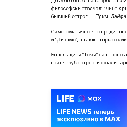
До этого он же на вопрос разл
философски отвечал: "Либо Кры
бывший острог. —
Прим. Лайфа
Симптоматично, что среди соп
и "Динамо", а также хорватский
Болельщики "Томи" на новость 
сайте клуба отреагировали сар