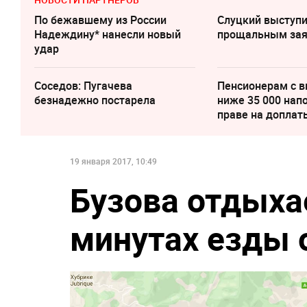
По бежавшему из России
Слуцкий выступи
Надеждину* нанесли новый
прощальным за
удар
Соседов: Пугачева
Пенсионерам с 
безнадежно постарела
ниже 35 000 нап
праве на доплат
19 января 2017, 10:49
Бузова отдыхае
минутах езды 