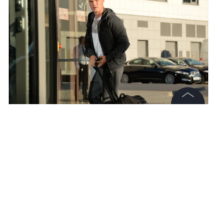
©
2026
News Media Holding.
Все права защищены
Фото:
© РИА Новости/Алексей Куденко
Информация
Контакты
Полузащитник московского клуба Игорь
Редакция
Денисов, выступающий на правах аренды за
Правовая информация
"Локомотив", требует от "Динамо" соблюдать