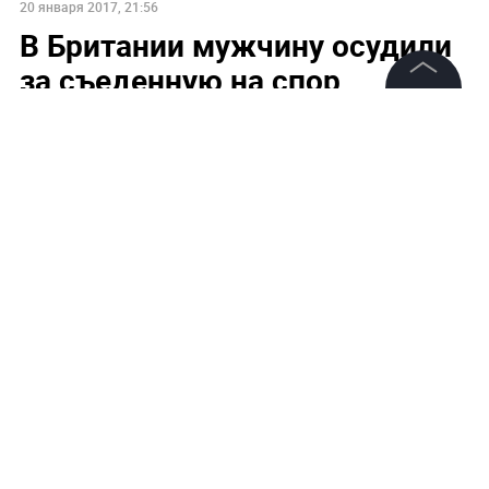
20 января 2017, 21:56
В Британии мужчину осудили
за съеденную на спор
золотую рыбку
©
2026
News Media Holding.
Все права защищены
Информация
Контакты
Редакция
Правовая информация
Политика обработки персональных данных
Партнерам
Фото: Кадр из видео
RSS