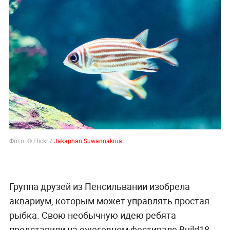
Фото: ©
Flickr /
Jakaphan Suwannakrua
Группа друзей из Пенсильвании изобрела
аквариум, которым может управлять простая
рыбка. Свою необычную идею ребята
представили на ежегодном фестивале Build18,