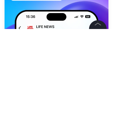
©
2026
News Media Holding.
Все права защищены
Информация
Контакты
Редакция
Александр Юнашев
Правовая информация
Политика обработки персональных данных
НОВОСТИ
АЛЕКСЕЙ УЧИТЕЛЬ
ДМИТРИЙ ПЕСКОВ
Партнерам
RSS