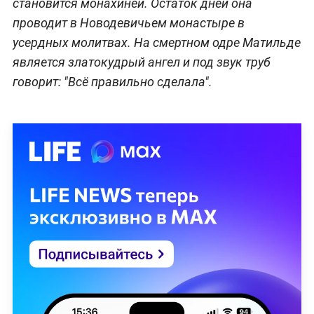
становится монахиней. Остаток дней она
проводит в Новодевичьем монастыре в
усердных молитвах. На смертном одре Матильде
является златокудрый ангел и под звук труб
говорит: "Всё правильно сделала".