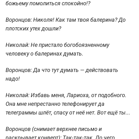
божьему помолиться спокойно!?
Воронцов:
Николя! Как там твоя балерина? До
плотских утех дошли?
Николай:
Не пристало богобоязненному
человеку о балеринах думать.
Воронцов:
Да что тут думать — действовать
надо!
Николай:
Избавь меня, Лариоха, от подобного.
Она мне непрестанно телефонирует да
телеграммы шлёт, спасу от неё нет. Вот ещё ты...
Воронцов
(снимает верхнее письмо и
раскрывает конверт)
: Так-так-так. До чего