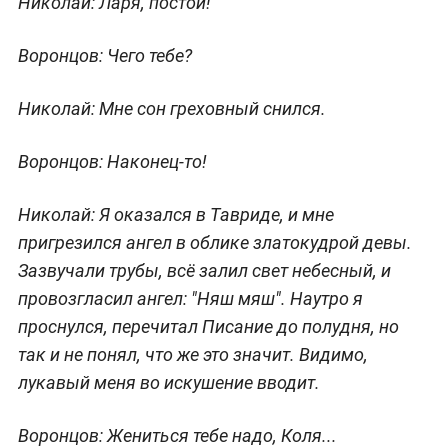
Николай:
Ларя, постой!
Воронцов:
Чего тебе?
Николай:
Мне сон греховный снился.
Воронцов:
Наконец-то!
Николай:
Я оказался в Тавриде, и мне
пригрезился ангел в облике златокудрой девы.
Зазвучали трубы, всё залил свет небесный, и
провозгласил ангел: "Няш мяш". Наутро я
проснулся, перечитал Писание до полудня, но
так и не понял, что же это значит. Видимо,
лукавый меня во искушение вводит.
Воронцов:
Жениться тебе надо, Коля...