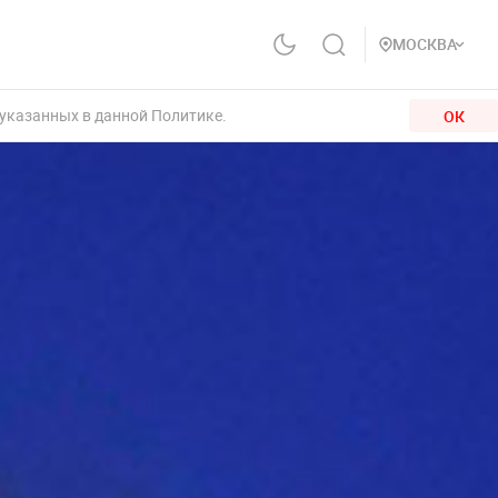
МОСКВА
 указанных в данной Политике.
ОК