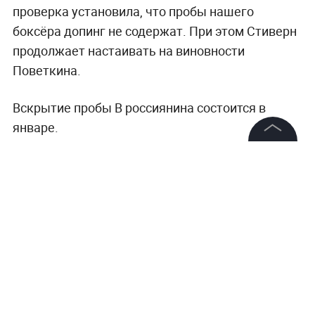
проверка установила, что пробы нашего
боксёра допинг не содержат. При этом Стиверн
продолжает настаивать на виновности
Поветкина.
Вскрытие пробы В россиянина состоится в
январе.
©
2026
News Media Holding.
Все права защищены
Информация
Контакты
Редакция
Правовая информация