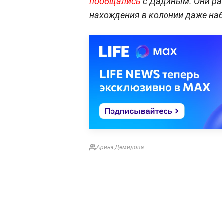
пообщались
с Дадиным. Они ра
нахождения в колонии даже на
Арина Демидова