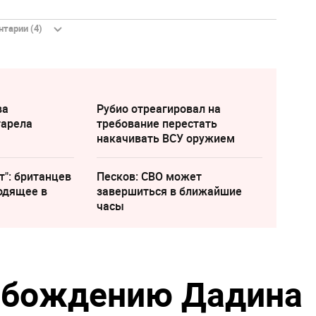
тарии (4)
ва
Рубио отреагировал на
тарела
требование перестать
накачивать ВСУ оружием
т": британцев
Песков: СВО может
одящее в
завершиться в ближайшие
часы
вобождению Дадина