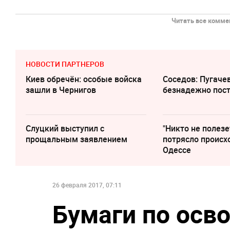
Читать все коммен
НОВОСТИ ПАРТНЕРОВ
Киев обречён: особые войска
Соседов: Пугаче
зашли в Чернигов
безнадежно пос
Слуцкий выступил с
"Никто не полезе
прощальным заявлением
потрясло происх
Одессе
26 февраля 2017, 07:11
Бумаги по ос