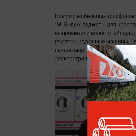
Помимо мобильных телефонов,
"М. Видео" гаджеты для красот
выпрямители волос, стайлеры),
(тостеры, кухонные машины, бл
начале марта в 2,5 раза возро
электрогрилей.