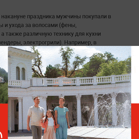
 накануне праздника мужчины покупали в
ы и ухода за волосами (фены,
 а также различную технику для кухни
ендеры, электрогрили). Например, в
сли продажи кухонных машин и