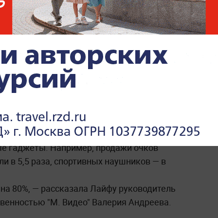
ельно предпраздничной недели прошлого
е гаджеты. Например, продажи очков
и в 5,5 раза, спортивных наушников — в
 на 80%, — рассказала Лайфу руководитель
твенностью "М. Видео" Валерия Андреева.