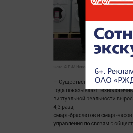
Фото: © РИА Новости/Александр Кряжев
— Существенный рост относит
года показывают технологичны
виртуальной реальности выросл
4,3 раза,
смарт-браслетов и смарт-часов
управления по связям с общес