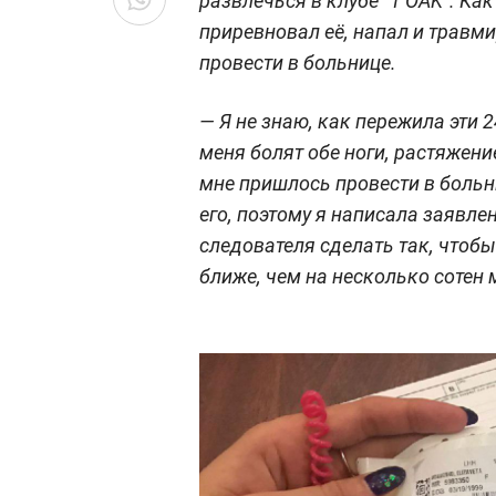
развлечься в клубе "1 OAK". Ка
приревновал её, напал и травми
провести в больнице.
— Я не знаю, как пережила эти 
меня болят обе ноги, растяжени
мне пришлось провести в больни
его, поэтому я написала заявле
следователя сделать так, чтоб
ближе, чем на несколько сотен м