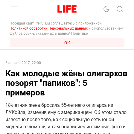
Посещая сайт life.ru, Вы соглашаетесь с приложенной
Политикой обработки Персональных данных
и с использованием
файлов cookie, указанных в данной Политике.
ОК
6 апреля 2017, 22:00
Как молодые жёны олигархов
позорят "папиков": 5
примеров
18-летняя жена бросила 55-летнего олигарха из
ЛУКойла, изменив ему с американцем. Об этом стало
известно после того, как социальную сеть юной
модели взломали, и там появились интимные фото и
видео девушки с другими мужчинами, а также