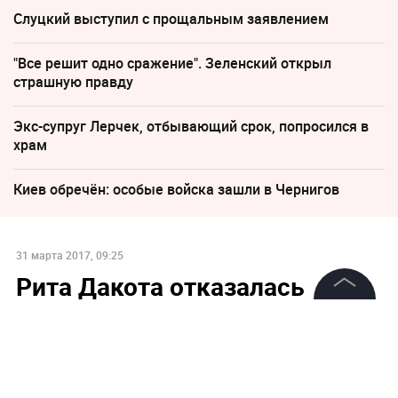
Слуцкий выступил с прощальным заявлением
"Все решит одно сражение". Зеленский открыл
страшную правду
Экс-супруг Лерчек, отбывающий срок, попросился в
храм
Киев обречён: особые войска зашли в Чернигов
31 марта 2017, 09:25
Рита Дакота отказалась
сотрудничать с моделью
©
2026
News Media Holding.
Лизой Адаменко, которую
Все права защищены
избил муж