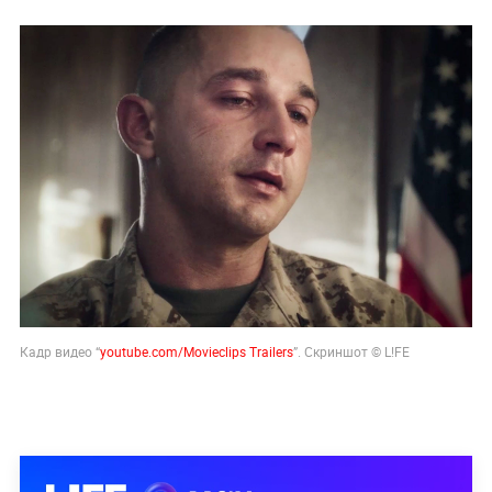
Кадр видео “
youtube.com/Movieclips Trailers
”. Скриншот © L!FE