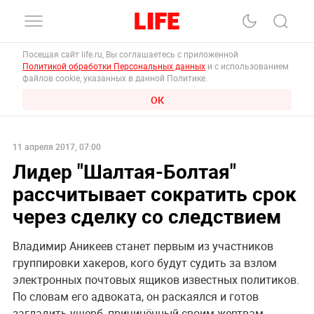
Посещая сайт life.ru, Вы соглашаетесь с приложенной
Политикой обработки Персональных данных
и с использованием
файлов cookie, указанных в данной Политике.
ОК
11 апреля 2017, 07:00
Лидер "Шалтая-Болтая"
рассчитывает сократить срок
через сделку со следствием
Владимир Аникеев станет первым из участников
группировки хакеров, кого будут судить за взлом
электронных почтовых ящиков известных политиков.
По словам его адвоката, он раскаялся и готов
загладить ущерб, причинённый своим жертвам.