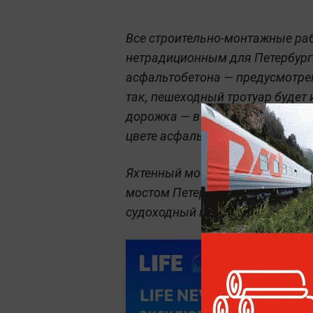
Все строительно-монтажные раб
нетрадиционным для Петербурга
асфальтобетона — предусмотре
так, пешеходный тротуар будет 
дорожка — в красном, а центра
цвете асфальта.
Яхтенный мост является самы
мостом Петербурга. Ширина мос
судоходный габарит — 16х60 м.