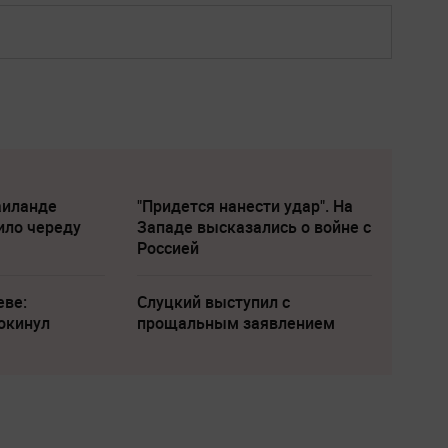
аиланде
"Придется нанести удар". На
ило череду
Западе высказались о войне с
Россией
еве:
Слуцкий выступил с
окинул
прощальным заявлением