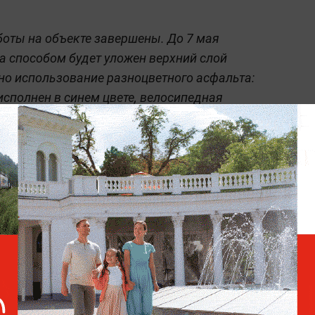
оты на объекте завершены. До 7 мая
 способом будет уложен верхний слой
но использование разноцветного асфальта:
исполнен в синем цвете, велосипедная
льная пешеходная зона — в классическом
м длинным и самым высоким пешеходным
та — 17 метров, длина — 490 метров,