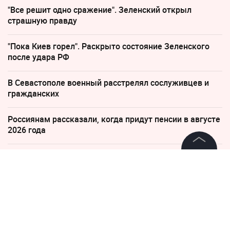
"Все решит одно сражение". Зеленский открыл
страшную правду
"Пока Киев горел". Раскрыто состояние Зеленского
после удара РФ
В Севастополе военный расстрелял сослуживцев и
гражданских
Россиянам рассказали, когда придут пенсии в августе
2026 года
Нарколог рассказал о самых ранних признаках
©
2026
News Media Holding.
алкоголизма
Все права защищены
13 апреля 2017, 10:31
Информация
Губернатор Полтавченко