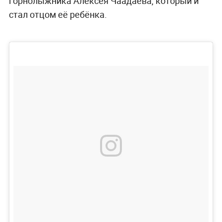
горнолыжника Алексея Чаадаева, который и
стал отцом её ребёнка.