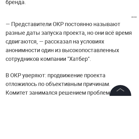
бренда.
— Представители ОКР постоянно называют
разные даты запуска проекта, но они всё время
сдвигаются, — рассказал на условиях
анонимности один из высокопоставленных
сотрудников компании "Хатбер".
В ОКР уверяют: продвижение проекта
отложилось по объективным причинам.
Комитет занимался решением проблем,
связанных с допинговыми скандалами,
©
2026
News Media Holding.
Все права защищены
подготовкой сборных команд, но теперь готов
вплотную приступить к развитию "Команды
России".
Информация