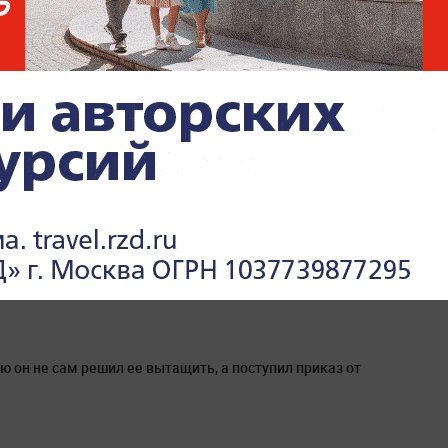
аю он не сам решил ее вытащить, а поступил приказ от