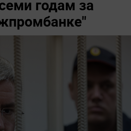
семи годам за
ежпромбанке"