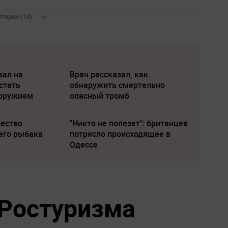
тарии (14)
вал на
Врач рассказал, как
стать
обнаружить смертельно
 оружием
опасный тромб
щество
"Никто не полезет": британцев
его рыбака
потрясло происходящее в
Одессе
Ростуризма