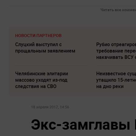
Читать все коммен
НОВОСТИ ПАРТНЕРОВ
Слуцкий выступил с
Рубио отреагиро
прощальным заявлением
требование пере
накачивать ВСУ
Челябинские элитарии
Неизвестное су
массово уходят из-под
утащило 15-летн
следствия на СВО
на дно реки
18 апреля 2017, 14:56
Экс-замглавы 