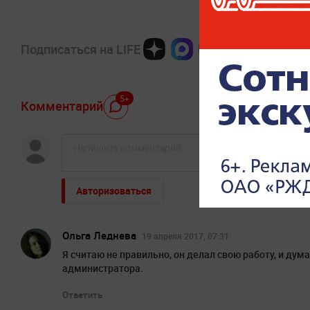
Подписаться на LIFE
5+
Комментарий
Авторизоваться
Ольга Леднева
19 апреля 2017, 07:31
Я считаю не правильно, он делал свою работу, и дум
администратора.
Ответить