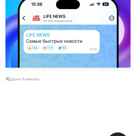
Дарья Хомякова