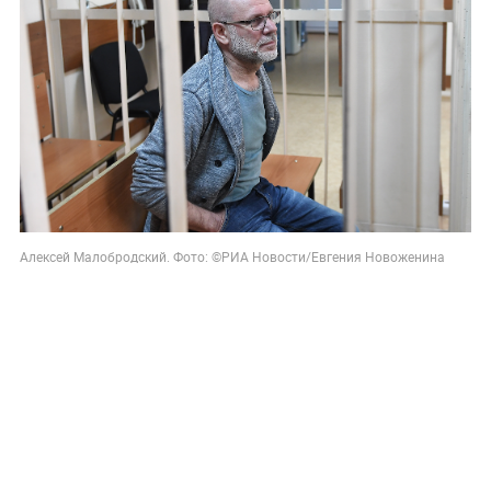
Алексей Малобродский. Фото: ©РИА Новости/Евгения Новоженина