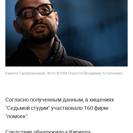
Кирилл Серебренников. Фото:
© РИА Новости/Владимир Астапкович
Согласно полученным данным, в хищениях
"Седьмой студии" участвовало 160 фирм-
"помоек".
Следствие обнаружило у Кирилла