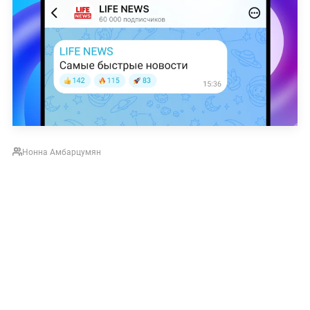
Нонна Амбарцумян