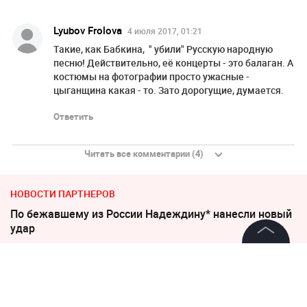
Lyubov Frolova
4 июля 2017, 01:21
Такие, как Бабкина, " убили" Русскую народную
песню! Действительно, её концерты - это балаган. А
костюмы на фотографии просто ужасные -
цыганщина какая - то. Зато дорогущие, думается.
Ответить
Читать все комментарии (4)
НОВОСТИ ПАРТНЕРОВ
По бежавшему из России Надеждину* нанесли новый
удар
©
2026
News Media Holding.
"Придется нанести удар". На Западе высказались о
Все права защищены
войне с Россией