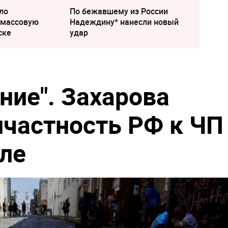
ло
По бежавшему из России
 массовую
Надеждину* нанесли новый
ске
удар
ние". Захарова
ичастность РФ к ЧП
ле