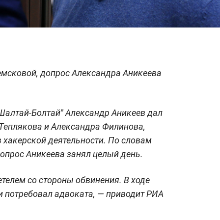
емсковой, допрос Александра Аникеева
Шалтай-Болтай" Александр Аникеев дал
 Теплякова и Александра Филинова,
 хакерской деятельности. По словам
опрос Аникеева занял целый день.
телем со стороны обвинения. В ходе
и потребовал адвоката, — приводит РИА