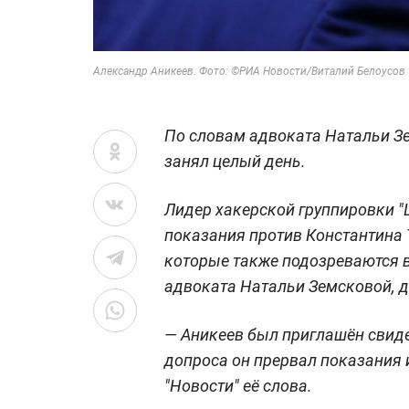
Александр Аникеев. Фото: ©РИА Новости/Виталий Белоусов
По словам адвоката Натальи З
занял целый день.
Лидер хакерской группировки "
показания против Константина
которые также подозреваются в
адвоката Натальи Земсковой, д
— Аникеев был приглашён свиде
допроса он прервал показания 
"Новости" её слова.