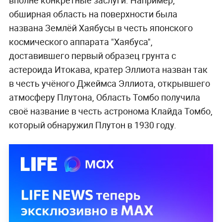
вполне конкретные заслуги. Например,
обширная область на поверхности была
названа Землёй Хаябусы в честь японского
космического аппарата "Хаябуса",
доставившего первый образец грунта с
астероида Итокава, кратер Эллиота назван так
в честь учёного Джеймса Эллиота, открывшего
атмосферу Плутона, Область Томбо получила
своё название в честь астронома Клайда Томбо,
который обнаружил Плутон в 1930 году.