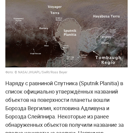
Фото: © NASA/JHUAPL/SwRI/Ross Beyer
Наряду с равниной Спутника (Sputnik Planitia) в
список официально утверждённых названий
объектов на поверхности планеты вошли
Борозда Вергилия, котловина Адливуна и
Борозда Слейпнира. Некоторые из ранее
обнаруженных объектов получили название за