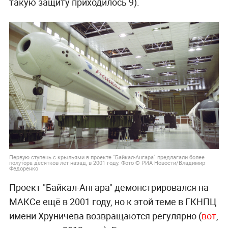
такую защиту приходилось 9).
Первую ступень с крыльями в проекте "Байкал-Ангара" предлагали более
полутора десятков лет назад, в 2001 году. Фото © РИА Новости/Владимир
Федоренко
Проект "Байкал-Ангара" демонстрировался на
МАКСе ещё в 2001 году, но к этой теме в ГКНПЦ
имени Хруничева возвращаются регулярно (
вот
,