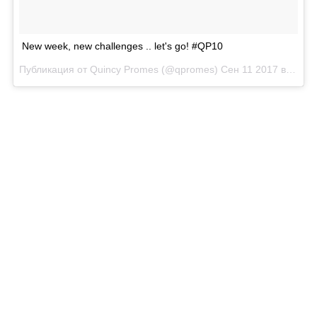
New week, new challenges .. let's go! #QP10
Публикация от Quincy Promes (@qpromes)
Сен 11 2017 в 7:28 PDT